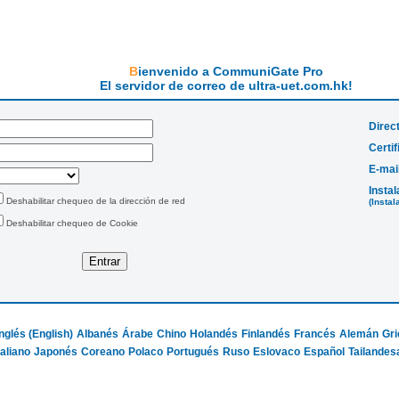
Bienvenido a CommuniGate Pro
El servidor de correo de ultra-uet.com.hk!
Direc
Certi
E-mai
Instal
Deshabilitar chequeo de la dirección de red
(Insta
Deshabilitar chequeo de Cookie
Inglés (English)
Albanés
Árabe
Chino
Holandés
Finlandés
Francés
Alemán
Gri
taliano
Japonés
Coreano
Polaco
Portugués
Ruso
Eslovaco
Español
Tailandes