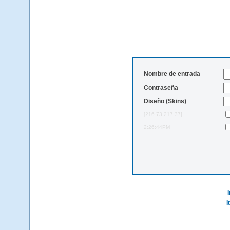
Nombre de entrada
Contraseña
Diseño (Skins)
[216.73.217.37]
2:26:44PM
I