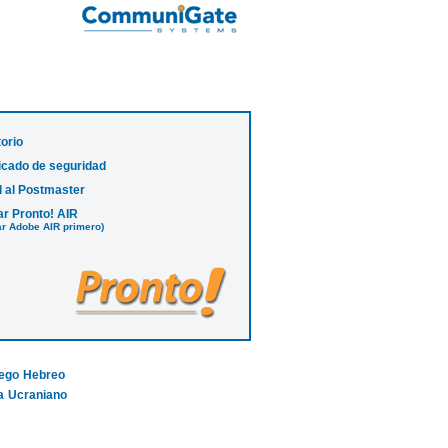
torio
ficado de seguridad
l al Postmaster
ar Pronto! AIR
lar Adobe AIR primero)
ego
Hebreo
a
Ucraniano