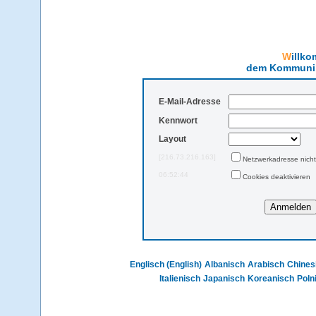
Will
dem Kommunika
E-Mail-Adresse
Kennwort
Layout
[216.73.216.163]
Netzwerkadresse nicht
06:52:44
Cookies deaktivieren
Englisch (English)
Albanisch
Arabisch
Chines
Italienisch
Japanisch
Koreanisch
Poln